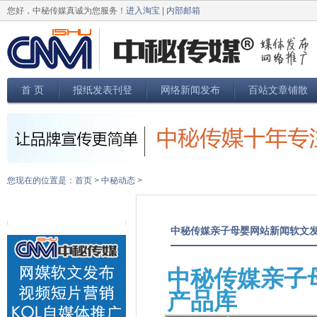
您好，中秘传媒真诚为您服务！
进入淘宝
|
内部邮箱
首 页
报纸发表刊登
网络新闻发布
百站文章铺散
您现在的位置是：
首页
>
中秘动态
>
中秘传媒亲子母婴网站新闻软文
中秘传媒亲子
产品库