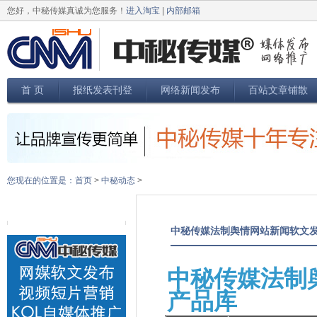
您好，中秘传媒真诚为您服务！
进入淘宝
|
内部邮箱
首 页
报纸发表刊登
网络新闻发布
百站文章铺散
您现在的位置是：
首页
>
中秘动态
>
中秘传媒法制舆情网站新闻软文
中秘传媒法制
产品库