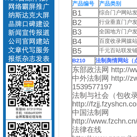
产品编号
产品类别
B1
综合门户网站发
B2
行业垂直门户发
B3
全国地方门户发
B4
百度收录网媒
B5
千元百站联发
B210
法制舆情网站（
东部政法网 http://www.s
中外法制网 http://zwfz
1539577197
法制与社会（包收
http://fzjj.fzyshcn
中国法制网
http://www.fzchn.c
法律在线