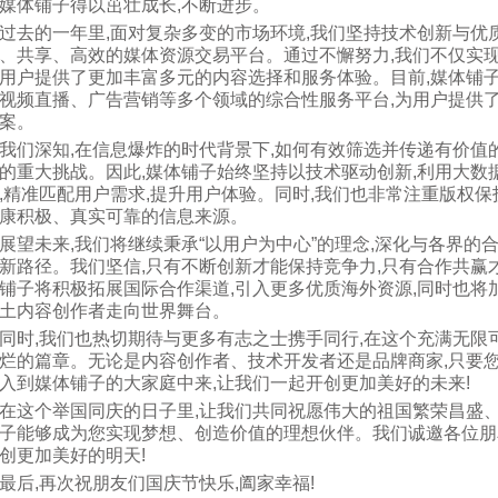
媒体铺子得以茁壮成长,不断进步。
过去的一年里,面对复杂多变的市场环境,我们坚持技术创新与优
、共享、高效的媒体资源交易平台。通过不懈努力,我们不仅实现
用户提供了更加丰富多元的内容选择和服务体验。目前,媒体铺
视频直播、广告营销等多个领域的综合性服务平台,为用户提供
案。
我们深知,在信息爆炸的时代背景下,如何有效筛选并传递有价值
的重大挑战。因此,媒体铺子始终坚持以技术驱动创新,利用大数
,精准匹配用户需求,提升用户体验。同时,我们也非常注重版权保
康积极、真实可靠的信息来源。
展望未来,我们将继续秉承“以用户为中心”的理念,深化与各界的
新路径。我们坚信,只有不断创新才能保持竞争力,只有合作共赢
铺子将积极拓展国际合作渠道,引入更多优质海外资源,同时也将
土内容创作者走向世界舞台。
同时,我们也热切期待与更多有志之士携手同行,在这个充满无限
烂的篇章。无论是内容创作者、技术开发者还是品牌商家,只要您
入到媒体铺子的大家庭中来,让我们一起开创更加美好的未来!
在这个举国同庆的日子里,让我们共同祝愿伟大的祖国繁荣昌盛、
子能够成为您实现梦想、创造价值的理想伙伴。我们诚邀各位朋
创更加美好的明天!
最后,再次祝朋友们国庆节快乐,阖家幸福!