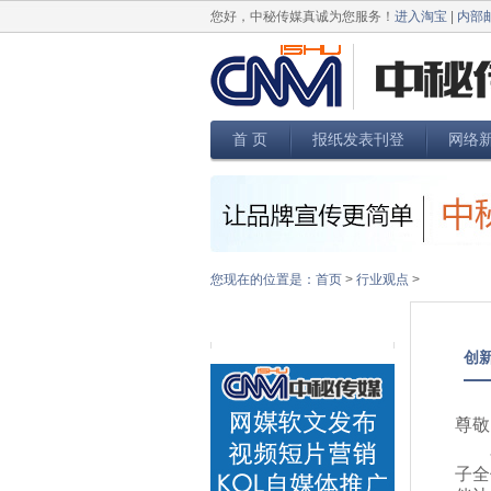
您好，中秘传媒真诚为您服务！
进入淘宝
|
内部
首 页
报纸发表刊登
网络
您现在的位置是：
首页
>
行业观点
>
创
尊敬
子全