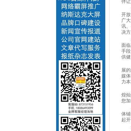
伴让
开放
广大
讯、
决方
面临
手段
供健
展的
媒体
力本
煌灿
您加
体铺
起开